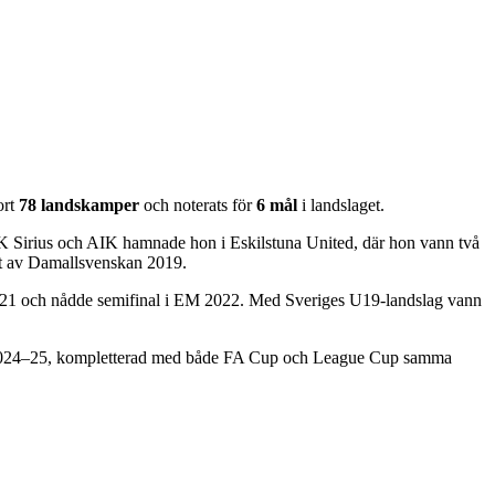
ort
78 landskamper
och noterats för
6 mål
i landslaget.
 IK Sirius och AIK hamnade hon i Eskilstuna United, där hon vann två
jt av Damallsvenskan 2019.
2021 och nådde semifinal i EM 2022. Med Sveriges U19-landslag vann
eger 2024–25, kompletterad med både FA Cup och League Cup samma