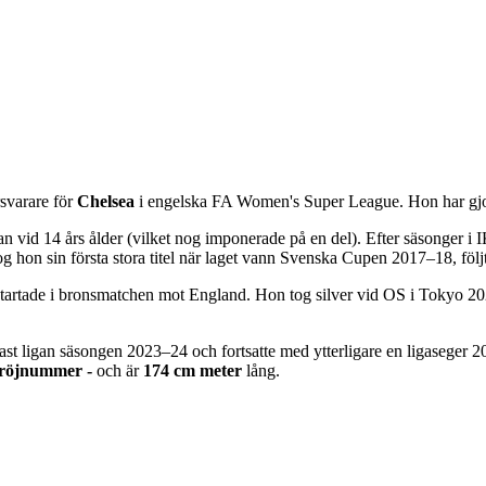
svarare för
Chelsea
i engelska FA Women's Super League. Hon har gj
 vid 14 års ålder (vilket nog imponerade på en del). Efter säsonger i
on sin första stora titel när laget vann Svenska Cupen 2017–18, föl
startade i bronsmatchen mot England. Hon tog silver vid OS i Tokyo 
 genast ligan säsongen 2023–24 och fortsatte med ytterligare en ligas
tröjnummer -
och är
174 cm meter
lång.