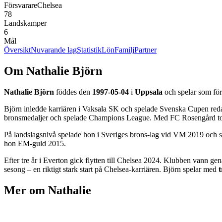
Försvarare
Chelsea
78
Landskamper
6
Mål
Översikt
Nuvarande lag
Statistik
Lön
Familj
Partner
Om Nathalie Björn
Nathalie Björn
föddes den
1997-05-04
i
Uppsala
och spelar som för
Björn inledde karriären i Vaksala SK och spelade Svenska Cupen redan
bronsmedaljer och spelade Champions League. Med FC Rosengård tog h
På landslagsnivå spelade hon i Sveriges brons-lag vid VM 2019 och 
hon EM-guld 2015.
Efter tre år i Everton gick flytten till Chelsea 2024. Klubben vann
sesong – en riktigt stark start på Chelsea-karriären. Björn spelar med
Mer om
Nathalie