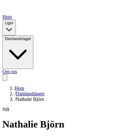
Hem
Ligor
Damlandslaget
Om oss
Hem
/
Damlandslaget
/
Nathalie Björn
N
B
Nathalie Björn