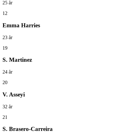
25
år
12
Emma Harries
23
år
19
S. Martinez
24
år
20
V. Asseyi
32
år
21
S. Brasero-Carreira