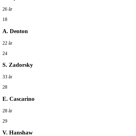
26
år
18
A. Denton
22
år
24
S. Zadorsky
33
år
28
E. Cascarino
28
år
29
V. Hanshaw