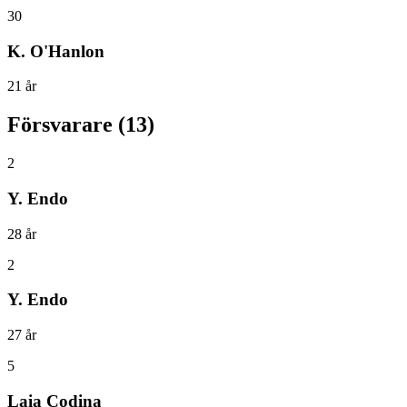
30
K. O'Hanlon
21
år
Försvarare
(
13
)
2
Y. Endo
28
år
2
Y. Endo
27
år
5
Laia Codina