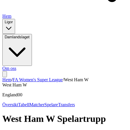
Hem
Ligor
Damlandslaget
Om oss
Hem
/
FA Women's Super League
/
West Ham W
West Ham W
England
0
0
Översikt
Tabell
Matcher
Spelare
Transfers
West Ham W
Spelartrupp