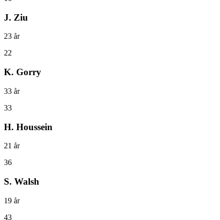
J. Ziu
23
år
22
K. Gorry
33
år
33
H. Houssein
21
år
36
S. Walsh
19
år
43