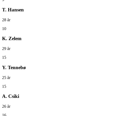
T. Hansen
28
år
10
K. Zelem
29
år
15
Y. Tennebø
25
år
15
A. Csiki
26
år
16