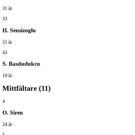
31
år
33
H. Sensizoglu
21
år
43
S. Basdudukcu
19
år
Mittfältare
(
11
)
4
O. Siren
24
år
5