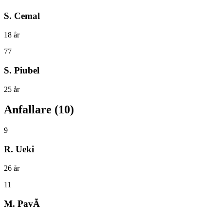
S. Cemal
18
år
77
S. Piubel
25
år
Anfallare
(
10
)
9
R. Ueki
26
år
11
M. PavÃ­