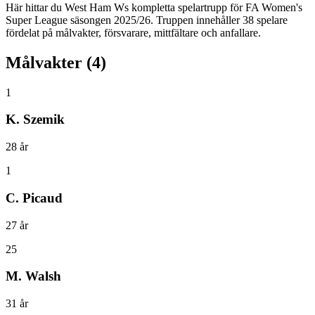
Här hittar du
West Ham W
s kompletta spelartrupp för
FA Women's
Super League
säsongen
2025
/
26
. Truppen innehåller
38
spelare
fördelat på målvakter, försvarare, mittfältare och anfallare.
Målvakter
(
4
)
1
K. Szemik
28
år
1
C. Picaud
27
år
25
M. Walsh
31
år