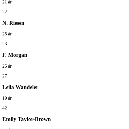
21
år
22
N. Riesen
25
år
23
F. Morgan
25
år
27
Leila Wandeler
19
år
42
Emily Taylor-Brown