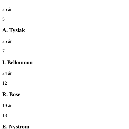
25
år
5
A. Tysiak
25
år
7
I. Belloumou
24
år
12
R. Bose
19
år
13
E. Nyström