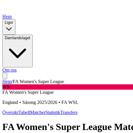
Hem
Ligor
Damlandslaget
Om oss
Hem
/
FA Women's Super League
WS
FA Women's Super League
England
•
Säsong
2025
/
2026
•
FA WSL
Översikt
Tabell
Matcher
Statistik
Transfers
FA Women's Super League
Matc