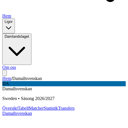
Hem
Ligor
Damlandslaget
Om oss
Hem
/
Damallsvenskan
DA
Damallsvenskan
Sweden
•
Säsong
2026
/
2027
Översikt
Tabell
Matcher
Statistik
Transfers
Damallsvenskan