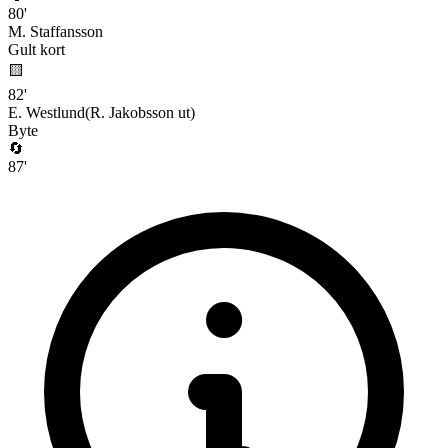
80
'
M. Staffansson
Gult kort
🟨
82
'
E. Westlund
(
R. Jakobsson
ut)
Byte
🔄
87
'