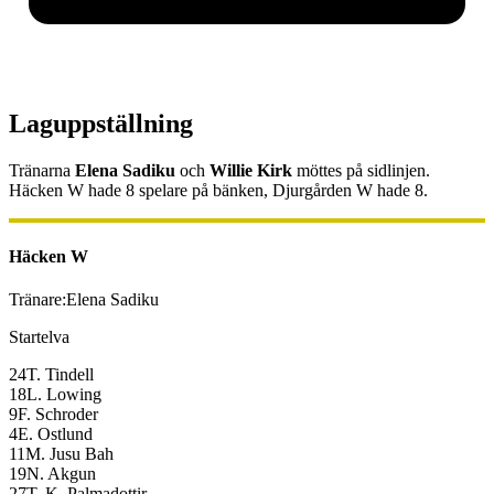
Laguppställning
Tränarna
Elena Sadiku
och
Willie Kirk
möttes på sidlinjen.
Häcken W
hade
8
spelare på bänken,
Djurgården W
hade
8
.
Häcken W
Tränare:
Elena Sadiku
Startelva
24
T. Tindell
18
L. Lowing
9
F. Schroder
4
E. Ostlund
11
M. Jusu Bah
19
N. Akgun
27
T. K. Palmadottir