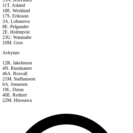
11
T. Asland
18
E. Westlund
17
S. Eriksson
3
A. Lobanova
8
E. Pelgander
2
E. Holmqvist
23
U. Watanabe
10
M. Gros
Avbytare
12
R. Jakobsson
4
N. Ruuskanen
46
A. Rosvall
21
M. Staffansson
6
A. Jonasson
19
L. Duras
40
E. Redtzer
22
M. Hirosawa