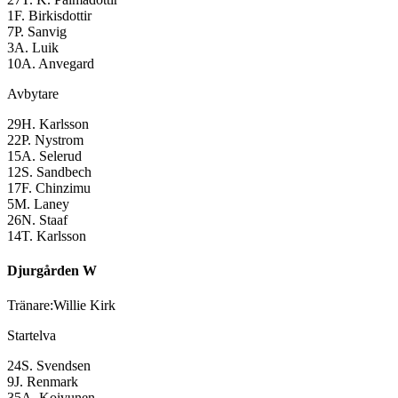
1
F. Birkisdottir
7
P. Sanvig
3
A. Luik
10
A. Anvegard
Avbytare
29
H. Karlsson
22
P. Nystrom
15
A. Selerud
12
S. Sandbech
17
F. Chinzimu
5
M. Laney
26
N. Staaf
14
T. Karlsson
Djurgården W
Tränare:
Willie Kirk
Startelva
24
S. Svendsen
9
J. Renmark
35
A. Koivunen