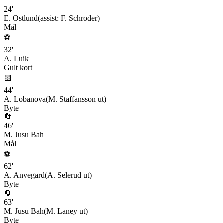
24
'
E. Ostlund
(assist:
F. Schroder
)
Mål
⚽
32
'
A. Luik
Gult kort
🟨
44
'
A. Lobanova
(
M. Staffansson
ut)
Byte
🔄
46
'
M. Jusu Bah
Mål
⚽
62
'
A. Anvegard
(
A. Selerud
ut)
Byte
🔄
63
'
M. Jusu Bah
(
M. Laney
ut)
Byte