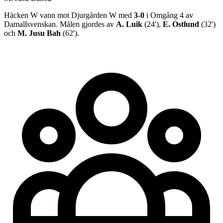
Häcken W
vann
mot
Djurgården W
med
3
-
0
i
Omgång 4
av
Damallsvenskan
.
Målen gjordes av
A. Luik
(
24
')
,
E. Ostlund
(
32
')
och
M. Jusu Bah
(
62
')
.