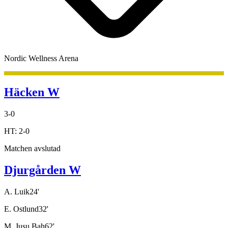
Nordic Wellness Arena
Häcken W
3
-
0
HT:
2
-
0
Matchen avslutad
Djurgården W
A. Luik
24
'
E. Ostlund
32
'
M. Jusu Bah
62
'