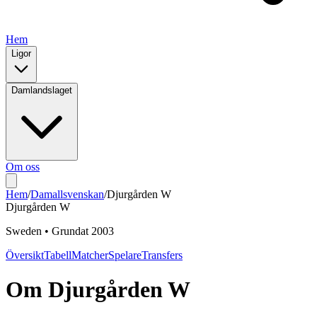
Hem
Ligor
Damlandslaget
Om oss
Hem
/
Damallsvenskan
/
Djurgården W
Djurgården W
Sweden
•
Grundat
2003
Översikt
Tabell
Matcher
Spelare
Transfers
Om
Djurgården W