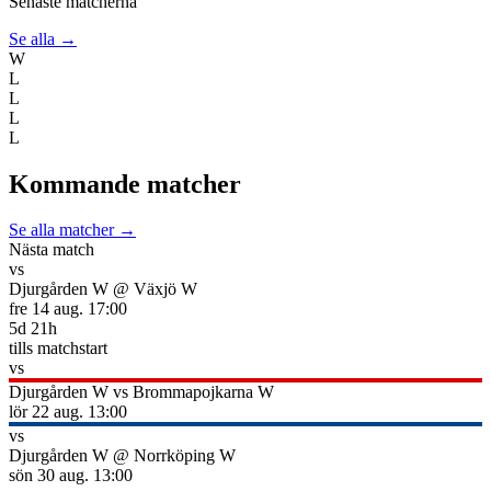
Senaste matcherna
Se alla →
W
L
L
L
L
Kommande matcher
Se alla matcher →
Nästa match
vs
Djurgården W
@
Växjö W
fre 14 aug.
17:00
5
d
21
h
tills matchstart
vs
Djurgården W
vs
Brommapojkarna W
lör 22 aug.
13:00
vs
Djurgården W
@
Norrköping W
sön 30 aug.
13:00