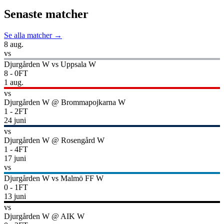
Senaste matcher
Se alla matcher →
8 aug.
vs
Djurgården W
vs
Uppsala W
8
-
0
FT
1 aug.
vs
Djurgården W
@
Brommapojkarna W
1
-
2
FT
24 juni
vs
Djurgården W
@
Rosengård W
1
-
4
FT
17 juni
vs
Djurgården W
vs
Malmö FF W
0
-
1
FT
13 juni
vs
Djurgården W
@
AIK W