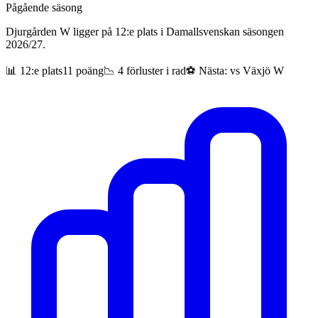
Pågående säsong
Djurgården W ligger på 12:e plats i Damallsvenskan säsongen
2026/27.
📊
12
:e plats
11
poäng
📉
4 förluster i rad
⚽ Nästa: vs
Växjö W