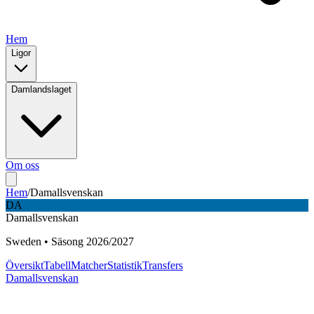
Hem
Ligor
Damlandslaget
Om oss
Hem
/
Damallsvenskan
DA
Damallsvenskan
Sweden
•
Säsong
2026
/
2027
Översikt
Tabell
Matcher
Statistik
Transfers
Damallsvenskan