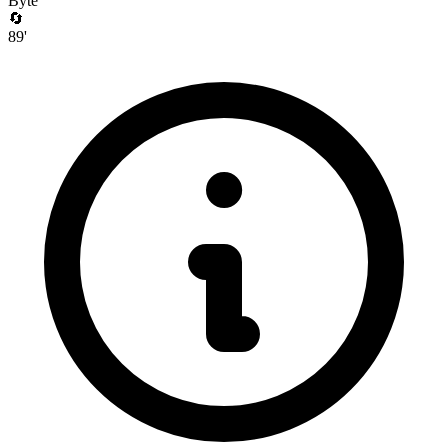
Byte
🔄
89
'