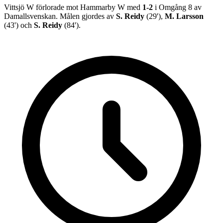
Vittsjö W
förlorade
mot
Hammarby W
med
1
-
2
i
Omgång 8
av
Damallsvenskan
.
Målen gjordes av
S. Reidy
(
29
')
,
M. Larsson
(
43
')
och
S. Reidy
(
84
')
.