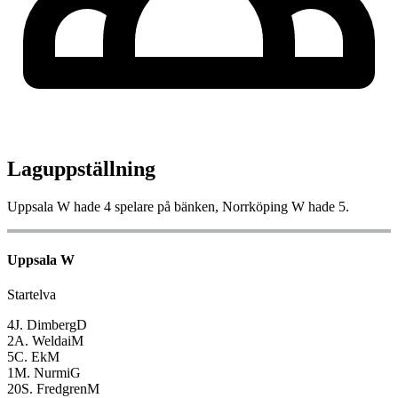
Laguppställning
Uppsala W
hade
4
spelare på bänken,
Norrköping W
hade
5
.
Uppsala W
Startelva
4
J. Dimberg
D
2
A. Weldai
M
5
C. Ek
M
1
M. Nurmi
G
20
S. Fredgren
M