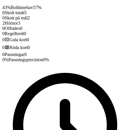
43%
Bollinnehav
57%
0
Skott totalt
5
0
Skott på mål
2
2
Hörnor
3
0
Offsides
0
0
Regelbrott
0
0
🟨
Gula kort
0
0
🟥
Röda kort
0
0
Passningar
0
0
%
Passningsprecision
0
%