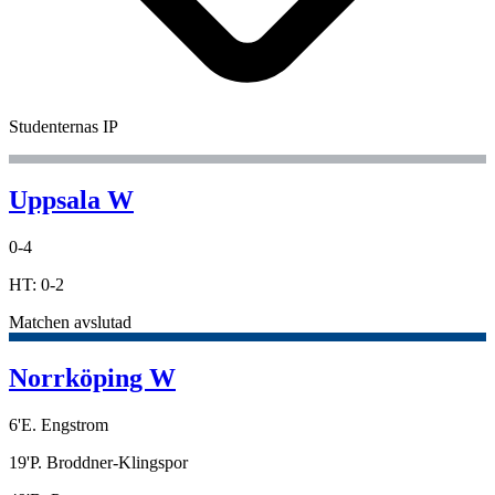
Studenternas IP
Uppsala W
0
-
4
HT:
0
-
2
Matchen avslutad
Norrköping W
6
'
E. Engstrom
19
'
P. Broddner-Klingspor