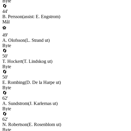
Byte
🔄
44
'
B. Persson
(assist:
E. Engstrom
)
Mål
⚽
49
'
A. Olofsson
(
L. Strand
ut)
Byte
🔄
50
'
T. Hockert
(
T. Lindskog
ut)
Byte
🔄
50
'
E. Rombing
(
D. De la Harpe
ut)
Byte
🔄
62
'
A. Sundstrom
(
J. Karlernas
ut)
Byte
🔄
62
'
N. Robertson
(
E. Rosenblom
ut)
Byte