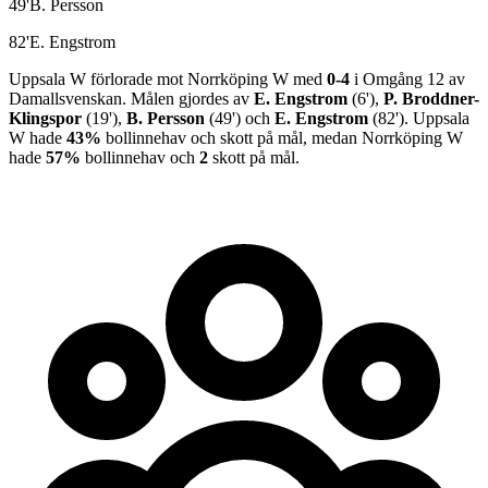
49
'
B. Persson
82
'
E. Engstrom
Uppsala W
förlorade
mot
Norrköping W
med
0
-
4
i
Omgång 12
av
Damallsvenskan
.
Målen gjordes av
E. Engstrom
(
6
')
,
P. Broddner-
Klingspor
(
19
')
,
B. Persson
(
49
')
och
E. Engstrom
(
82
')
.
Uppsala
W
hade
43%
bollinnehav och
skott på mål, medan
Norrköping W
hade
57%
bollinnehav och
2
skott på mål.