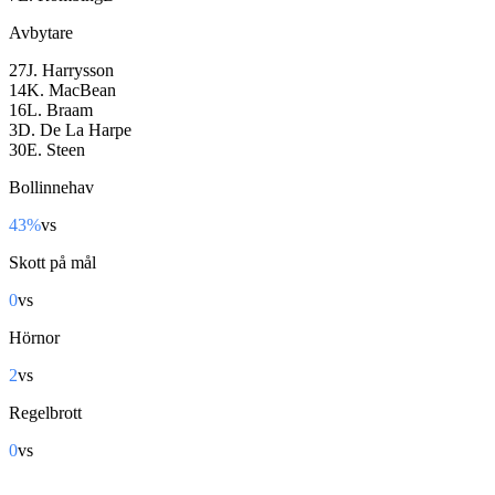
Avbytare
27
J. Harrysson
14
K. MacBean
16
L. Braam
3
D. De La Harpe
30
E. Steen
Bollinnehav
43%
vs
57%
Skott på mål
0
vs
2
Hörnor
2
vs
3
Regelbrott
0
vs
0