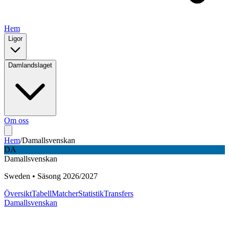
Hem
Ligor
Damlandslaget
Om oss
Hem
/
Damallsvenskan
DA
Damallsvenskan
Sweden
•
Säsong
2026
/
2027
Översikt
Tabell
Matcher
Statistik
Transfers
Damallsvenskan