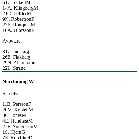
6
T. Höckert
M
14
A. Klingberg
M
21
C. Leffler
M
9
N. Robertson
F
23
E. Ronquist
M
10
A. Olofsson
F
Avbytare
8
T. Lindskog
26
E. Flakberg
29
N. Altamirano
22
L. Strand
Norrköping W
Startelva
11
B. Persson
F
20
M. Kristell
M
8
C. Jones
M
4
E. Handfast
M
22
F. Andersson
M
1
S. Hjern
G
7
E. Rombing
D