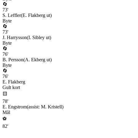
🔄
73
'
S. Leffler
(
E. Flakberg
ut)
Byte
🔄
73
'
J. Harrysson
(
I. Sibley
ut)
Byte
🔄
76
'
B. Persson
(
A. Ekberg
ut)
Byte
🔄
76
'
E. Flakberg
Gult kort
🟨
78
'
E. Engstrom
(assist:
M. Kristell
)
Mål
⚽
82
'