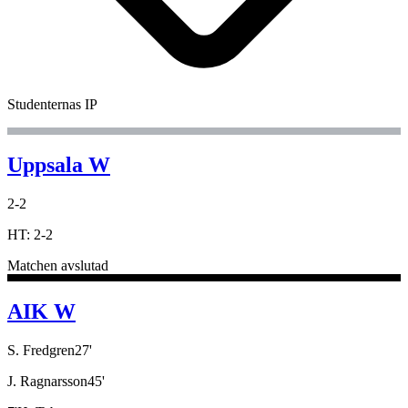
Studenternas IP
Uppsala W
2
-
2
HT:
2
-
2
Matchen avslutad
AIK W
S. Fredgren
27
'
J. Ragnarsson
45
'