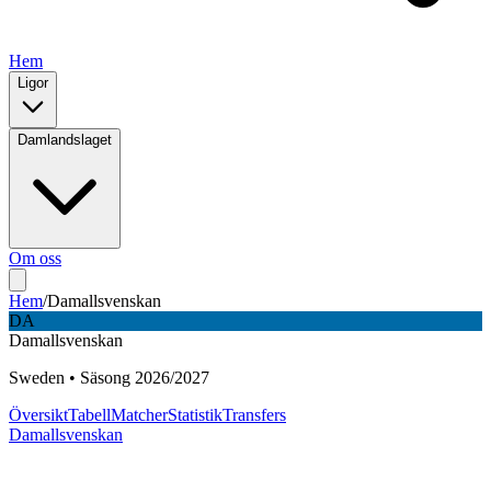
Hem
Ligor
Damlandslaget
Om oss
Hem
/
Damallsvenskan
DA
Damallsvenskan
Sweden
•
Säsong
2026
/
2027
Översikt
Tabell
Matcher
Statistik
Transfers
Damallsvenskan