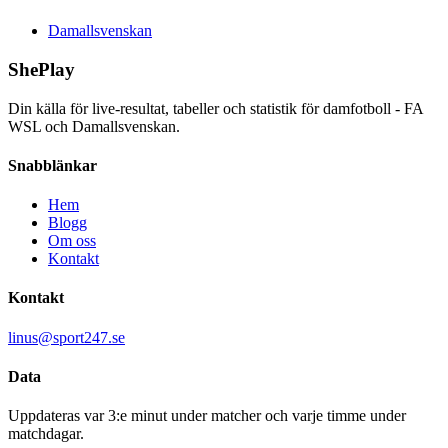
Damallsvenskan
ShePlay
Din källa för live-resultat, tabeller och statistik för damfotboll - FA
WSL och Damallsvenskan.
Snabblänkar
Hem
Blogg
Om oss
Kontakt
Kontakt
linus@sport247.se
Data
Uppdateras var 3:e minut under matcher och varje timme under
matchdagar.