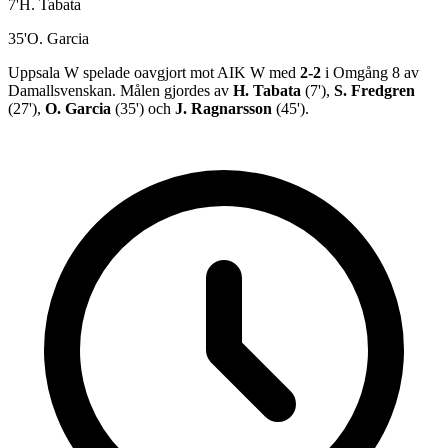
7
'
H. Tabata
35
'
O. Garcia
Uppsala W
spelade oavgjort
mot
AIK W
med
2
-
2
i
Omgång 8
av
Damallsvenskan
.
Målen gjordes av
H. Tabata
(
7
')
,
S. Fredgren
(
27
')
,
O. Garcia
(
35
')
och
J. Ragnarsson
(
45
')
.