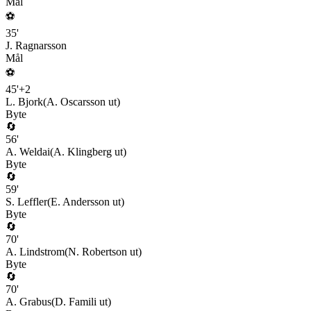
Mål
⚽
35
'
J. Ragnarsson
Mål
⚽
45
'
+
2
L. Bjork
(
A. Oscarsson
ut)
Byte
🔄
56
'
A. Weldai
(
A. Klingberg
ut)
Byte
🔄
59
'
S. Leffler
(
E. Andersson
ut)
Byte
🔄
70
'
A. Lindstrom
(
N. Robertson
ut)
Byte
🔄
70
'
A. Grabus
(
D. Famili
ut)