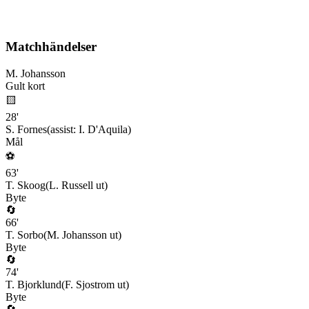
Matchhändelser
M. Johansson
Gult kort
🟨
28
'
S. Fornes
(assist:
I. D'Aquila
)
Mål
⚽
63
'
T. Skoog
(
L. Russell
ut)
Byte
🔄
66
'
T. Sorbo
(
M. Johansson
ut)
Byte
🔄
74
'
T. Bjorklund
(
F. Sjostrom
ut)
Byte