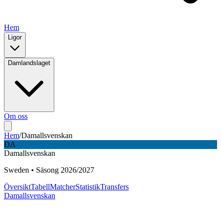
Hem
Ligor
Damlandslaget
Om oss
Hem
/
Damallsvenskan
DA
Damallsvenskan
Sweden
•
Säsong
2026
/
2027
Översikt
Tabell
Matcher
Statistik
Transfers
Damallsvenskan