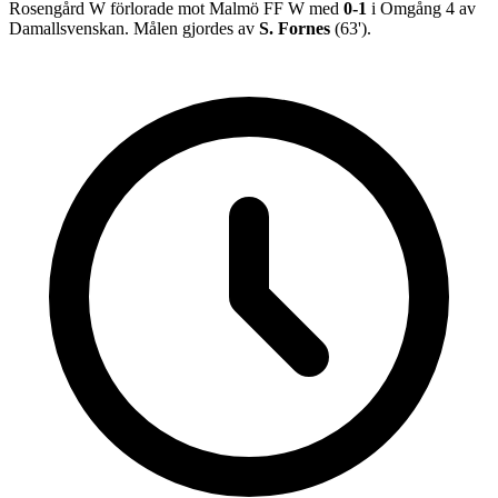
Rosengård W
förlorade
mot
Malmö FF W
med
0
-
1
i
Omgång 4
av
Damallsvenskan
.
Målen gjordes av
S. Fornes
(
63
')
.