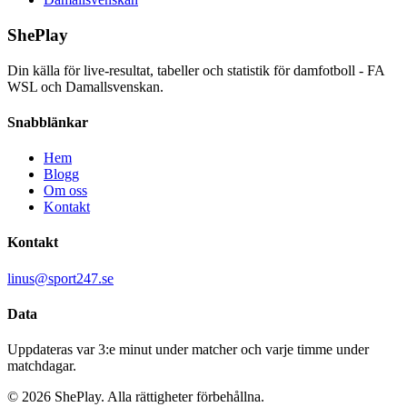
ShePlay
Din källa för live-resultat, tabeller och statistik för damfotboll - FA
WSL och Damallsvenskan.
Snabblänkar
Hem
Blogg
Om oss
Kontakt
Kontakt
linus@sport247.se
Data
Uppdateras var 3:e minut under matcher och varje timme under
matchdagar.
©
2026
ShePlay. Alla rättigheter förbehållna.