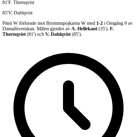
81
'
F. Thornqvist
85
'
V. Dahlqvist
Piteå W
förlorade
mot
Brommapojkarna W
med
1
-
2
i
Omgång 9
av
Damallsvenskan
.
Målen gjordes av
A. Hellekant
(
35
')
,
F.
Thornqvist
(
81
')
och
V. Dahlqvist
(
85
')
.