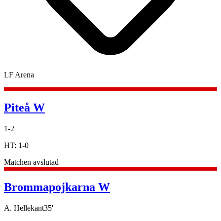
LF Arena
Piteå W
1
-
2
HT:
1
-
0
Matchen avslutad
Brommapojkarna W
A. Hellekant
35
'