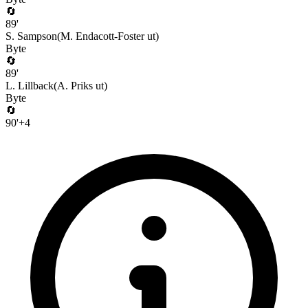
🔄
89
'
S. Sampson
(
M. Endacott-Foster
ut)
Byte
🔄
89
'
L. Lillback
(
A. Priks
ut)
Byte
🔄
90
'
+
4