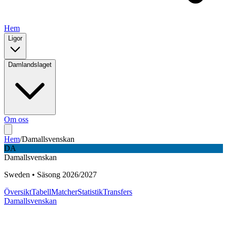
Hem
Ligor
Damlandslaget
Om oss
Hem
/
Damallsvenskan
DA
Damallsvenskan
Sweden
•
Säsong
2026
/
2027
Översikt
Tabell
Matcher
Statistik
Transfers
Damallsvenskan