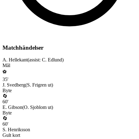
Matchhändelser
A. Hellekant
(assist:
C. Edlund
)
Mål
⚽
35
'
J. Svedberg
(
S. Frigren
ut)
Byte
🔄
60
'
E. Gibson
(
O. Sjoblom
ut)
Byte
🔄
60
'
S. Henriksson
Gult kort