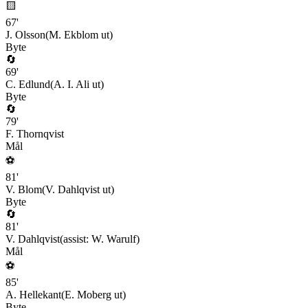
🟨
67
'
J. Olsson
(
M. Ekblom
ut)
Byte
🔄
69
'
C. Edlund
(
A. I. Ali
ut)
Byte
🔄
79
'
F. Thornqvist
Mål
⚽
81
'
V. Blom
(
V. Dahlqvist
ut)
Byte
🔄
81
'
V. Dahlqvist
(assist:
W. Warulf
)
Mål
⚽
85
'
A. Hellekant
(
E. Moberg
ut)
Byte