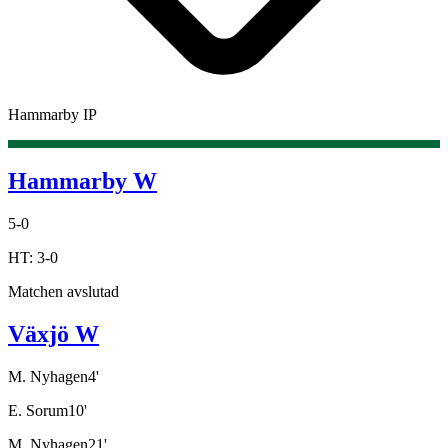
Hammarby IP
Hammarby W
5
-
0
HT:
3
-
0
Matchen avslutad
Växjö W
M. Nyhagen
4
'
E. Sorum
10
'
M. Nyhagen
21
'