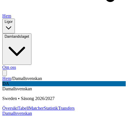
Hem
Ligor
Damlandslaget
Om oss
Hem
/
Damallsvenskan
DA
Damallsvenskan
Sweden
•
Säsong
2026
/
2027
Översikt
Tabell
Matcher
Statistik
Transfers
Damallsvenskan