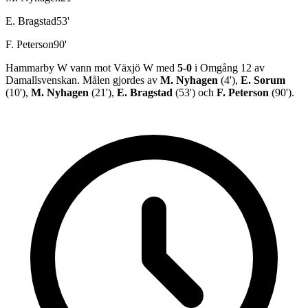
E. Bragstad
53
'
F. Peterson
90
'
Hammarby W
vann
mot
Växjö W
med
5
-
0
i
Omgång 12
av
Damallsvenskan
.
Målen gjordes av
M. Nyhagen
(
4
')
,
E. Sorum
(
10
')
,
M. Nyhagen
(
21
')
,
E. Bragstad
(
53
')
och
F. Peterson
(
90
')
.