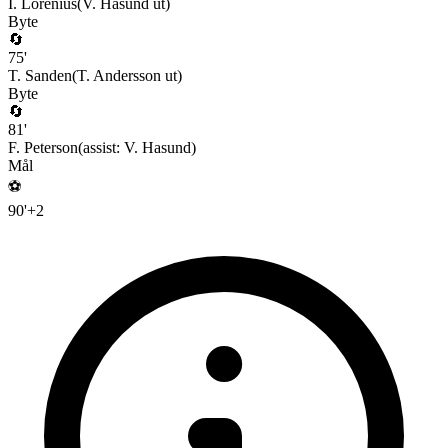
I. Lorenius
(
V. Hasund
ut)
Byte
🔄
75
'
T. Sanden
(
T. Andersson
ut)
Byte
🔄
81
'
F. Peterson
(assist:
V. Hasund
)
Mål
⚽
90
'
+
2