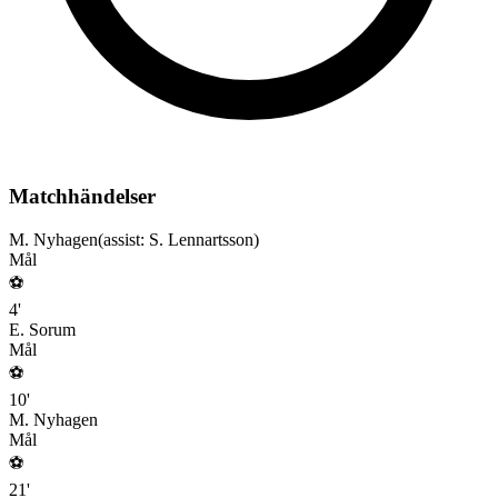
Matchhändelser
M. Nyhagen
(assist:
S. Lennartsson
)
Mål
⚽
4
'
E. Sorum
Mål
⚽
10
'
M. Nyhagen
Mål
⚽
21
'