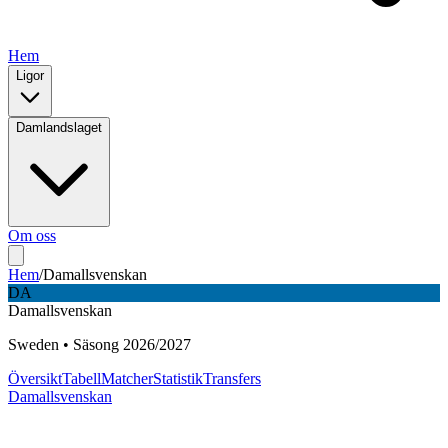
Hem
Ligor
Damlandslaget
Om oss
Hem
/
Damallsvenskan
DA
Damallsvenskan
Sweden
•
Säsong
2026
/
2027
Översikt
Tabell
Matcher
Statistik
Transfers
Damallsvenskan