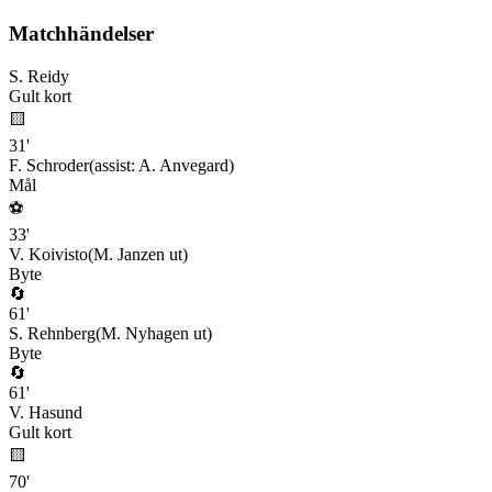
Matchhändelser
S. Reidy
Gult kort
🟨
31
'
F. Schroder
(assist:
A. Anvegard
)
Mål
⚽
33
'
V. Koivisto
(
M. Janzen
ut)
Byte
🔄
61
'
S. Rehnberg
(
M. Nyhagen
ut)
Byte
🔄
61
'
V. Hasund
Gult kort
🟨
70
'