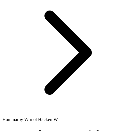
Hammarby W
mot
Häcken W