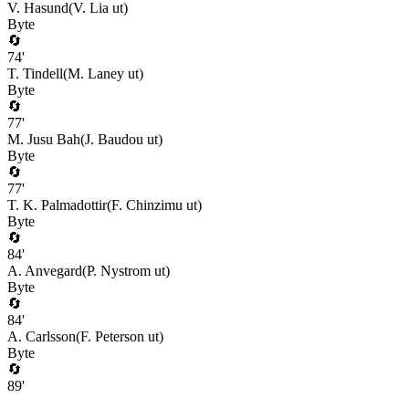
V. Hasund
(
V. Lia
ut)
Byte
🔄
74
'
T. Tindell
(
M. Laney
ut)
Byte
🔄
77
'
M. Jusu Bah
(
J. Baudou
ut)
Byte
🔄
77
'
T. K. Palmadottir
(
F. Chinzimu
ut)
Byte
🔄
84
'
A. Anvegard
(
P. Nystrom
ut)
Byte
🔄
84
'
A. Carlsson
(
F. Peterson
ut)
Byte
🔄
89
'